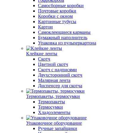
Гофрокороба
Самосборные коробки
Почтовые коробки
Коробки с окном
Картонные тубусы
Картон
Самоклеющиеся карманы
Бумажный наполнитель
Упаковка из пульперкартона
Клейкие ленты
Скотч
Цветной скотч
Скотч с надписями
Двухсторонний скотч
Малярная лента
Диспенсер для скотча
Термопакеты, термосумки
Термопакеты
Термосумки
Хладоэлементы
Упаковочное оборудование
Ручные запайщики