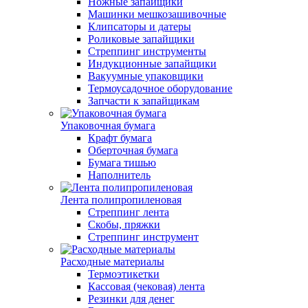
Ножные запайщики
Машинки мешкозашивочные
Клипсаторы и датеры
Роликовые запайщики
Стреппинг инструменты
Индукционные запайщики
Вакуумные упаковщики
Термоусадочное оборудование
Запчасти к запайщикам
Упаковочная бумага
Крафт бумага
Оберточная бумага
Бумага тишью
Наполнитель
Лента полипропиленовая
Стреппинг лента
Скобы, пряжки
Стреппинг инструмент
Расходные материалы
Термоэтикетки
Кассовая (чековая) лента
Резинки для денег