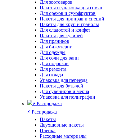
Для зоотоваров
Пакеты и упаковка для семян
Для орехов и сухофруктов
Пакеты для приправ и специй
Пакеты для круп и гранолы
Для сладостей и конфет
Пакеты для куличей
Для пряников
Для бижутерии
Для одежды
Для соли для ванн
Для подарков
Для ремонта
Для склада
Упаковка для переезда
Пакеты для бутылей
Для сувениров и мерча
Упаковка для полиграфии
⚡️ Распродажа
Пакеты
Двухшовные пакеты
Пленка
Расходные материалы