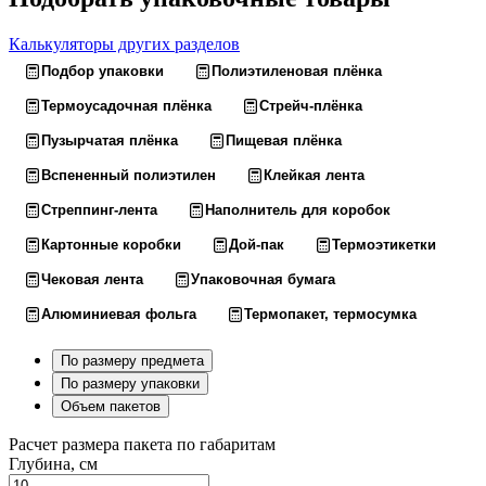
Калькуляторы других разделов
Подбор упаковки
Полиэтиленовая плёнка
Термоусадочная плёнка
Стрейч-плёнка
Пузырчатая плёнка
Пищевая плёнка
Вспененный полиэтилен
Клейкая лента
Стреппинг-лента
Наполнитель для коробок
Картонные коробки
Дой-пак
Термоэтикетки
Чековая лента
Упаковочная бумага
Алюминиевая фольга
Термопакет, термосумка
По размеру предмета
По размеру упаковки
Объем пакетов
Расчет размера пакета по габаритам
Глубина, см