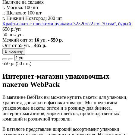
Наличие на складах
г. Москва:
100 шт
г. Щелково:
100 шт
г. Нижний Новгород:
200 шт
Крафт-пакет с плоскими ручками 32×20×22 см, 70 г/м², бурый
650
р./уп
50 шт./ уп.
Мелкий опт от
16
уп. -
550 р.
Опт от
55
уп. -
465 р.
В корзину
650
р.
(50 шт.)
Интернет-магазин упаковочных
пакетов WebPack
В магазине ВебПак вы можете купить пакеты для упаковки,
хранения, доставки и фасовки товаров. Мы предлагаем
упаковочные пакеты оптом и в розницу для бизнеса,
интернет-магазинов, маркетплейсов, производственных
компаний и розничной торговли.
В каталоге представлен широкий ассортимент упаковки
различных размеров, толщины и материалов. На страницах