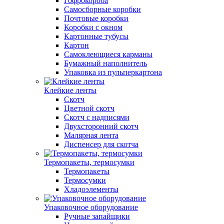
Гофрокороба
Самосборные коробки
Почтовые коробки
Коробки с окном
Картонные тубусы
Картон
Самоклеющиеся карманы
Бумажный наполнитель
Упаковка из пульперкартона
Клейкие ленты
Скотч
Цветной скотч
Скотч с надписями
Двухсторонний скотч
Малярная лента
Диспенсер для скотча
Термопакеты, термосумки
Термопакеты
Термосумки
Хладоэлементы
Упаковочное оборудование
Ручные запайщики