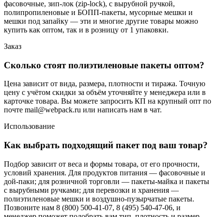
фасовочные, зип-лок (zip-lock), с вырубной ручкой,
полипропиленовые и БОПП-пакеты, мусорные мешки и
мешки под запайку — эти и многие другие товары можно
купить как оптом, так и в розницу от 1 упаковки.
Заказ
Сколько стоят полиэтиленовые пакеты оптом?
Цена зависит от вида, размера, плотности и тиража. Точную
цену с учётом скидки за объём уточняйте у менеджера или в
карточке товара. Вы можете запросить КП на крупный опт по
почте mail@webpack.ru или написать нам в чат.
Использование
Как выбрать подходящий пакет под ваш товар?
Подбор зависит от веса и формы товара, от его прочности,
условий хранения. Для продуктов питания — фасовочные и
дой-паки; для розничной торговли — пакеты-майка и пакеты
с вырубными ручками; для перевозки и хранения —
полиэтиленовые мешки и воздушно-пузырчатые пакеты.
Позвоните нам 8 (800) 500-41-07, 8 (495) 540-47-06, и
менеджер поможет подобрать вам тип, плотность и размер