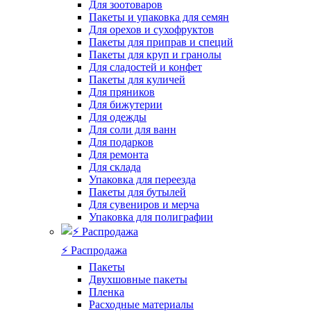
Для зоотоваров
Пакеты и упаковка для семян
Для орехов и сухофруктов
Пакеты для приправ и специй
Пакеты для круп и гранолы
Для сладостей и конфет
Пакеты для куличей
Для пряников
Для бижутерии
Для одежды
Для соли для ванн
Для подарков
Для ремонта
Для склада
Упаковка для переезда
Пакеты для бутылей
Для сувениров и мерча
Упаковка для полиграфии
⚡️ Распродажа
Пакеты
Двухшовные пакеты
Пленка
Расходные материалы