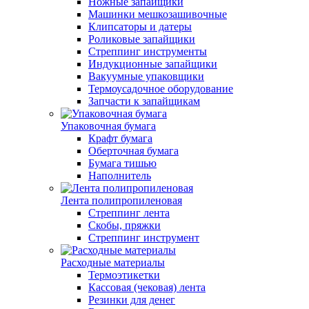
Ножные запайщики
Машинки мешкозашивочные
Клипсаторы и датеры
Роликовые запайщики
Стреппинг инструменты
Индукционные запайщики
Вакуумные упаковщики
Термоусадочное оборудование
Запчасти к запайщикам
Упаковочная бумага
Крафт бумага
Оберточная бумага
Бумага тишью
Наполнитель
Лента полипропиленовая
Стреппинг лента
Скобы, пряжки
Стреппинг инструмент
Расходные материалы
Термоэтикетки
Кассовая (чековая) лента
Резинки для денег