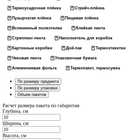
Термоусадочная плёнка
Стрейч-плёнка
Пузырчатая плёнка
Пищевая плёнка
Вспененный полиэтилен
Клейкая лента
Стреппинг-лента
Наполнитель для коробок
Картонные коробки
Дой-пак
Термоэтикетки
Чековая лента
Упаковочная бумага
Алюминиевая фольга
Термопакет, термосумка
По размеру предмета
По размеру упаковки
Объем пакетов
Расчет размера пакета по габаритам
Глубина, см
Ширина, см
Высота, см