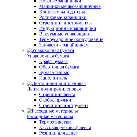
Ножные запайщики
Машинки мешкозашивочные
Клипсаторы и датеры
Роликовые запайщики
Стреппинг инструменты
Индукционные запайщики
Вакуумные упаковщики
Термоусадочное оборудование
Запчасти к запайщикам
Упаковочная бумага
Крафт бумага
Оберточная бумага
Бумага тишью
Наполнитель
Лента полипропиленовая
Стреппинг лента
Скобы, пряжки
Стреппинг инструмент
Расходные материалы
Термоэтикетки
Кассовая (чековая) лента
Резинки для денег