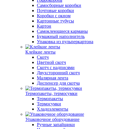
Гофрокороба
Самосборные коробки
Почтовые коробки
Коробки с окном
Картонные тубусы
Картон
Самоклеющиеся карманы
Бумажный наполнитель
Упаковка из пульперкартона
Клейкие ленты
Скотч
Цветной скотч
Скотч с надписями
Двухсторонний скотч
Малярная лента
Диспенсер для скотча
Термопакеты, термосумки
Термопакеты
Термосумки
Хладоэлементы
Упаковочное оборудование
Ручные запайщики