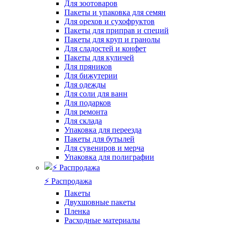
Для зоотоваров
Пакеты и упаковка для семян
Для орехов и сухофруктов
Пакеты для приправ и специй
Пакеты для круп и гранолы
Для сладостей и конфет
Пакеты для куличей
Для пряников
Для бижутерии
Для одежды
Для соли для ванн
Для подарков
Для ремонта
Для склада
Упаковка для переезда
Пакеты для бутылей
Для сувениров и мерча
Упаковка для полиграфии
⚡️ Распродажа
Пакеты
Двухшовные пакеты
Пленка
Расходные материалы