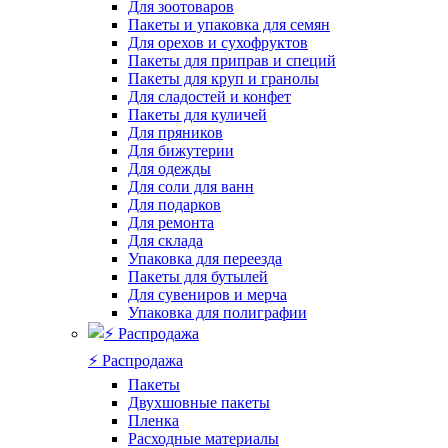
Для зоотоваров
Пакеты и упаковка для семян
Для орехов и сухофруктов
Пакеты для приправ и специй
Пакеты для круп и гранолы
Для сладостей и конфет
Пакеты для куличей
Для пряников
Для бижутерии
Для одежды
Для соли для ванн
Для подарков
Для ремонта
Для склада
Упаковка для переезда
Пакеты для бутылей
Для сувениров и мерча
Упаковка для полиграфии
⚡️ Распродажа
Пакеты
Двухшовные пакеты
Пленка
Расходные материалы