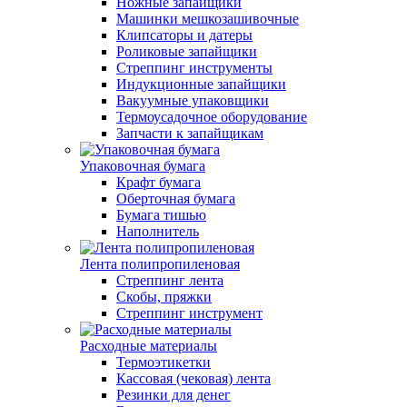
Ножные запайщики
Машинки мешкозашивочные
Клипсаторы и датеры
Роликовые запайщики
Стреппинг инструменты
Индукционные запайщики
Вакуумные упаковщики
Термоусадочное оборудование
Запчасти к запайщикам
Упаковочная бумага
Крафт бумага
Оберточная бумага
Бумага тишью
Наполнитель
Лента полипропиленовая
Стреппинг лента
Скобы, пряжки
Стреппинг инструмент
Расходные материалы
Термоэтикетки
Кассовая (чековая) лента
Резинки для денег