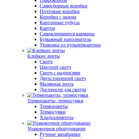
Гофрокороба
Самосборные коробки
Почтовые коробки
Коробки с окном
Картонные тубусы
Картон
Самоклеющиеся карманы
Бумажный наполнитель
Упаковка из пульперкартона
Клейкие ленты
Скотч
Цветной скотч
Скотч с надписями
Двухсторонний скотч
Малярная лента
Диспенсер для скотча
Термопакеты, термосумки
Термопакеты
Термосумки
Хладоэлементы
Упаковочное оборудование
Ручные запайщики