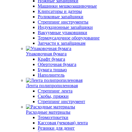
Ножные запайщики
Машинки мешкозашивочные
Клипсаторы и датеры
Роликовые запайщики
Стреппинг инструменты
Индукционные запайщики
Вакуумные упаковщики
Термоусадочное оборудование
Запчасти к запайщикам
Упаковочная бумага
Крафт бумага
Оберточная бумага
Бумага тишью
Наполнитель
Лента полипропиленовая
Стреппинг лента
Скобы, пряжки
Стреппинг инструмент
Расходные материалы
Термоэтикетки
Кассовая (чековая) лента
Резинки для денег