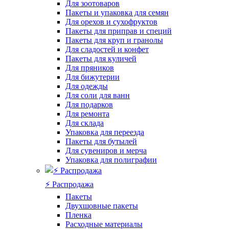
Для зоотоваров
Пакеты и упаковка для семян
Для орехов и сухофруктов
Пакеты для приправ и специй
Пакеты для круп и гранолы
Для сладостей и конфет
Пакеты для куличей
Для пряников
Для бижутерии
Для одежды
Для соли для ванн
Для подарков
Для ремонта
Для склада
Упаковка для переезда
Пакеты для бутылей
Для сувениров и мерча
Упаковка для полиграфии
⚡️ Распродажа
Пакеты
Двухшовные пакеты
Пленка
Расходные материалы