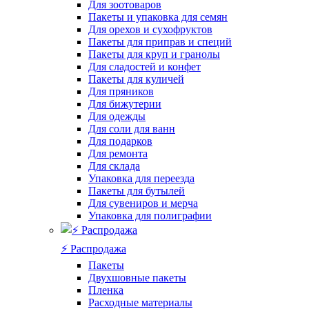
Для зоотоваров
Пакеты и упаковка для семян
Для орехов и сухофруктов
Пакеты для приправ и специй
Пакеты для круп и гранолы
Для сладостей и конфет
Пакеты для куличей
Для пряников
Для бижутерии
Для одежды
Для соли для ванн
Для подарков
Для ремонта
Для склада
Упаковка для переезда
Пакеты для бутылей
Для сувениров и мерча
Упаковка для полиграфии
⚡️ Распродажа
Пакеты
Двухшовные пакеты
Пленка
Расходные материалы