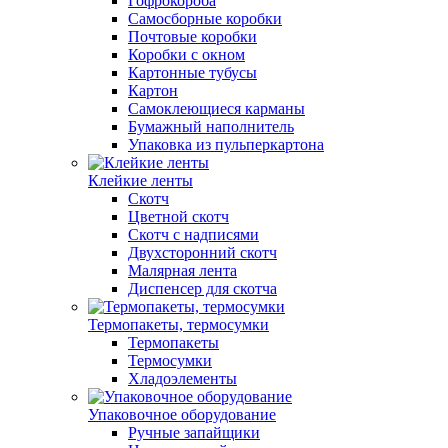
Гофрокороба
Самосборные коробки
Почтовые коробки
Коробки с окном
Картонные тубусы
Картон
Самоклеющиеся карманы
Бумажный наполнитель
Упаковка из пульперкартона
Клейкие ленты
Скотч
Цветной скотч
Скотч с надписями
Двухсторонний скотч
Малярная лента
Диспенсер для скотча
Термопакеты, термосумки
Термопакеты
Термосумки
Хладоэлементы
Упаковочное оборудование
Ручные запайщики