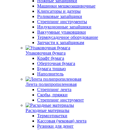
Ножные запайщики
Машинки мешкозашивочные
Клипсаторы и датеры
Роликовые запайщики
Стреппинг инструменты
Индукционные запайщики
Вакуумные упаковщики
Термоусадочное оборудование
Запчасти к запайщикам
Упаковочная бумага
Крафт бумага
Оберточная бумага
Бумага тишью
Наполнитель
Лента полипропиленовая
Стреппинг лента
Скобы, пряжки
Стреппинг инструмент
Расходные материалы
Термоэтикетки
Кассовая (чековая) лента
Резинки для денег