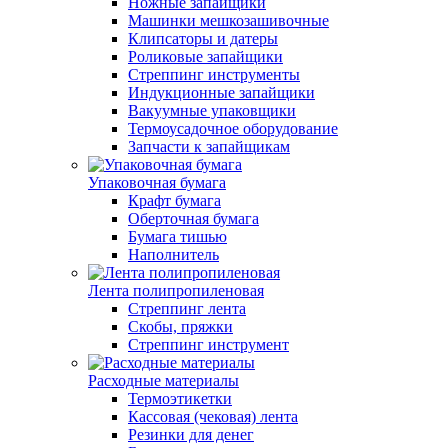
Ножные запайщики
Машинки мешкозашивочные
Клипсаторы и датеры
Роликовые запайщики
Стреппинг инструменты
Индукционные запайщики
Вакуумные упаковщики
Термоусадочное оборудование
Запчасти к запайщикам
Упаковочная бумага
Крафт бумага
Оберточная бумага
Бумага тишью
Наполнитель
Лента полипропиленовая
Стреппинг лента
Скобы, пряжки
Стреппинг инструмент
Расходные материалы
Термоэтикетки
Кассовая (чековая) лента
Резинки для денег