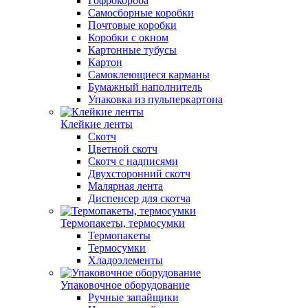
Гофрокороба
Самосборные коробки
Почтовые коробки
Коробки с окном
Картонные тубусы
Картон
Самоклеющиеся карманы
Бумажный наполнитель
Упаковка из пульперкартона
Клейкие ленты
Скотч
Цветной скотч
Скотч с надписями
Двухсторонний скотч
Малярная лента
Диспенсер для скотча
Термопакеты, термосумки
Термопакеты
Термосумки
Хладоэлементы
Упаковочное оборудование
Ручные запайщики