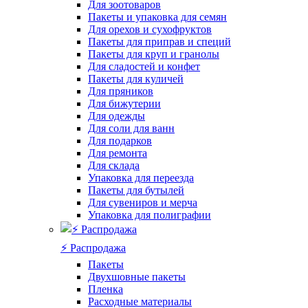
Для зоотоваров
Пакеты и упаковка для семян
Для орехов и сухофруктов
Пакеты для приправ и специй
Пакеты для круп и гранолы
Для сладостей и конфет
Пакеты для куличей
Для пряников
Для бижутерии
Для одежды
Для соли для ванн
Для подарков
Для ремонта
Для склада
Упаковка для переезда
Пакеты для бутылей
Для сувениров и мерча
Упаковка для полиграфии
⚡️ Распродажа
Пакеты
Двухшовные пакеты
Пленка
Расходные материалы