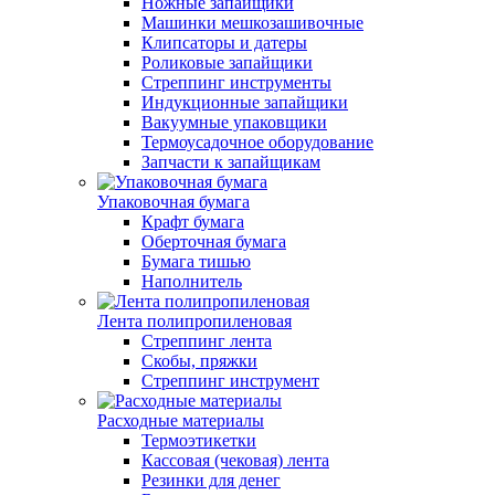
Ножные запайщики
Машинки мешкозашивочные
Клипсаторы и датеры
Роликовые запайщики
Стреппинг инструменты
Индукционные запайщики
Вакуумные упаковщики
Термоусадочное оборудование
Запчасти к запайщикам
Упаковочная бумага
Крафт бумага
Оберточная бумага
Бумага тишью
Наполнитель
Лента полипропиленовая
Стреппинг лента
Скобы, пряжки
Стреппинг инструмент
Расходные материалы
Термоэтикетки
Кассовая (чековая) лента
Резинки для денег