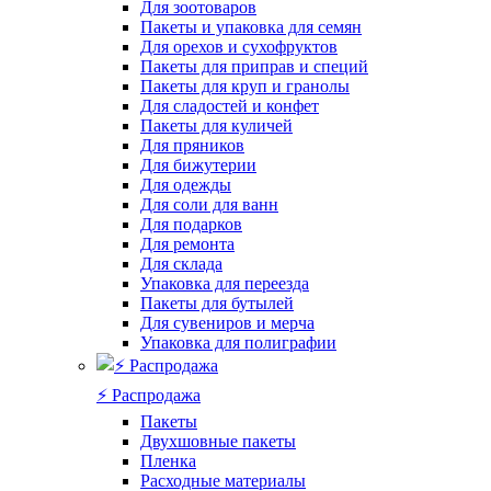
Для зоотоваров
Пакеты и упаковка для семян
Для орехов и сухофруктов
Пакеты для приправ и специй
Пакеты для круп и гранолы
Для сладостей и конфет
Пакеты для куличей
Для пряников
Для бижутерии
Для одежды
Для соли для ванн
Для подарков
Для ремонта
Для склада
Упаковка для переезда
Пакеты для бутылей
Для сувениров и мерча
Упаковка для полиграфии
⚡️ Распродажа
Пакеты
Двухшовные пакеты
Пленка
Расходные материалы