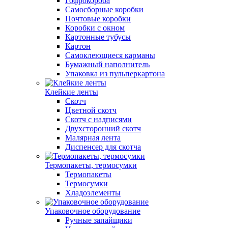
Гофрокороба
Самосборные коробки
Почтовые коробки
Коробки с окном
Картонные тубусы
Картон
Самоклеющиеся карманы
Бумажный наполнитель
Упаковка из пульперкартона
Клейкие ленты
Скотч
Цветной скотч
Скотч с надписями
Двухсторонний скотч
Малярная лента
Диспенсер для скотча
Термопакеты, термосумки
Термопакеты
Термосумки
Хладоэлементы
Упаковочное оборудование
Ручные запайщики