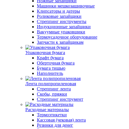
Ножные запайщики
Машинки мешкозашивочные
Клипсаторы и датеры
Роликовые запайщики
Стреппинг инструменты
Индукционные запайщики
Вакуумные упаковщики
Термоусадочное оборудование
Запчасти к запайщикам
Упаковочная бумага
Крафт бумага
Оберточная бумага
Бумага тишью
Наполнитель
Лента полипропиленовая
Стреппинг лента
Скобы, пряжки
Стреппинг инструмент
Расходные материалы
Термоэтикетки
Кассовая (чековая) лента
Резинки для денег