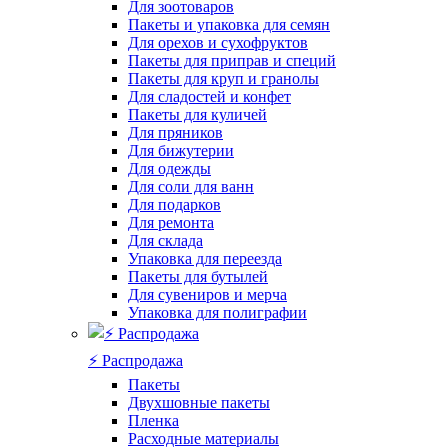
Для зоотоваров
Пакеты и упаковка для семян
Для орехов и сухофруктов
Пакеты для приправ и специй
Пакеты для круп и гранолы
Для сладостей и конфет
Пакеты для куличей
Для пряников
Для бижутерии
Для одежды
Для соли для ванн
Для подарков
Для ремонта
Для склада
Упаковка для переезда
Пакеты для бутылей
Для сувениров и мерча
Упаковка для полиграфии
⚡️ Распродажа
Пакеты
Двухшовные пакеты
Пленка
Расходные материалы