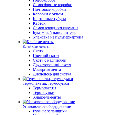
Гофрокороба
Самосборные коробки
Почтовые коробки
Коробки с окном
Картонные тубусы
Картон
Самоклеющиеся карманы
Бумажный наполнитель
Упаковка из пульперкартона
Клейкие ленты
Скотч
Цветной скотч
Скотч с надписями
Двухсторонний скотч
Малярная лента
Диспенсер для скотча
Термопакеты, термосумки
Термопакеты
Термосумки
Хладоэлементы
Упаковочное оборудование
Ручные запайщики